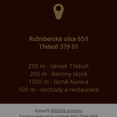
Rožmberská ulice 65/I
Třeboň 379 01
250 m - zámek Třeboň
200 m - Bertiny lázně
1500 m - lázně Aurora
100 m - obchody a restaurace
Vytvořil
ARGON systems
Tvorba webových stránek
RAZ DVA WEB