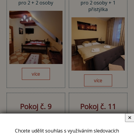
pro 2 + 2 osoby
pro 2 osoby + 1
přistýlka
více
více
Pokoj č. 9
Pokoj č. 11
✕
pro 3 osoby + 1
pro 2 osoby
přistýlka
Chcete udělit souhlas s využíváním sledovacích