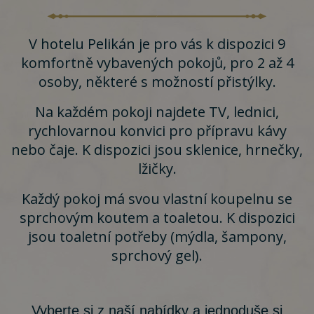
V hotelu Pelikán je pro vás k dispozici 9
komfortně vybavených pokojů, pro 2 až 4
osoby, některé s možností přistýlky.
Na každém pokoji najdete TV, lednici,
rychlovarnou konvici pro přípravu kávy
nebo čaje. K dispozici jsou sklenice, hrnečky,
lžičky.
Každý pokoj má svou vlastní koupelnu se
sprchovým koutem a toaletou. K dispozici
jsou toaletní potřeby (mýdla, šampony,
sprchový gel).
Vyberte si z naší nabídky a jednoduše si