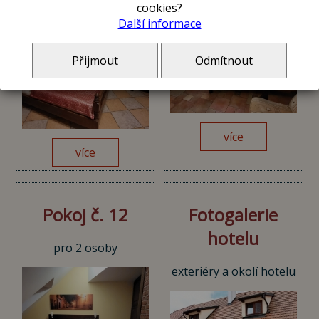
cookies?
Další informace
Přijmout
Odmítnout
více
více
Pokoj č. 12
Fotogalerie
hotelu
pro 2 osoby
exteriéry a okolí hotelu